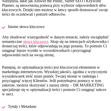
Narzędzia, takie jak Answer the Public, Surfer SEO i Keyword
Planner, są nieocenioną pomocą przy wyborze odpowiednich słów
kluczowych. Dzięki nim możesz w łatwy sposób dostosować swoje
treści do oczekiwań i potrzeb odbiorców.
Istotne słowa kluczowe
Aby zbudować wiarygodność w danym temacie, należy uwzględnić
semantyczne
słowa kluczowe
. Skup się na intencjach użytkownika i
dostarczaj treści, które odpowiadają na jego pytania. To pomoże Ci
osiągnąć lepsze wyniki w wyszukiwarkach i przyciągnąć
odpowiedni ruch na swoją stronę.
Pamiętaj, że optymalizacja treści jest kluczowym elementem w
marketingu internetowym. Wysokiej jakości, zgodna z wytycznymi
wyszukiwarek treść może pomóc Twojej stronie w rankingu i
przyciągnąć więcej Klientów. Jeśli potrzebujesz pomocy w tym
zakresie, możesz skorzystać z naszej oferty – DR MARKETING
specjalizuje się w optymalizacji treści i pomoże Ci osiągnąć sukces
w sieci.
Tytuły i Metadane