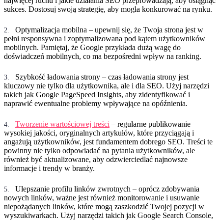
najwięcej ruchu i jakie działania SEO przeprowadzają, aby osiągnąć
sukces. Dostosuj swoją strategię, aby mogła konkurować na rynku.
Optymalizacja mobilna – upewnij się, że Twoja strona jest w
pełni responsywna i zoptymalizowana pod kątem użytkowników
mobilnych. Pamiętaj, że Google przykłada dużą wagę do
doświadczeń mobilnych, co ma bezpośredni wpływ na ranking.
Szybkość ładowania strony – czas ładowania strony jest
kluczowy nie tylko dla użytkownika, ale i dla SEO. Użyj narzędzi
takich jak Google PageSpeed Insights, aby zidentyfikować i
naprawić ewentualne problemy wpływające na opóźnienia.
Tworzenie wartościowej treści
– regularne publikowanie
wysokiej jakości, oryginalnych artykułów, które przyciągają i
angażują użytkowników, jest fundamentem dobrego SEO. Treści te
powinny nie tylko odpowiadać na pytania użytkowników, ale
również być aktualizowane, aby odzwierciedlać najnowsze
informacje i trendy w branży.
Ulepszanie profilu linków zwrotnych – oprócz zdobywania
nowych linków, ważne jest również monitorowanie i usuwanie
niepożądanych linków, które mogą zaszkodzić Twojej pozycji w
wyszukiwarkach. Użyj narzędzi takich jak Google Search Console,