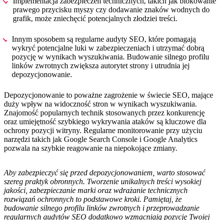
Implementacja zabezpieczeń technicznych, takich jak blokowanie
prawego przycisku myszy czy dodawanie znaków wodnych do
grafik, może zniechęcić potencjalnych złodziei treści.
Innym sposobem są regularne audyty SEO, które pomagają
wykryć potencjalne luki w zabezpieczeniach i utrzymać dobrą
pozycję w wynikach wyszukiwania. Budowanie silnego profilu
linków zwrotnych zwiększa autorytet strony i utrudnia jej
depozycjonowanie.
Depozycjonowanie to poważne zagrożenie w świecie SEO, mające
duży wpływ na widoczność stron w wynikach wyszukiwania.
Znajomość popularnych technik stosowanych przez konkurencję
oraz umiejętność szybkiego wykrywania ataków są kluczowe dla
ochrony pozycji witryny. Regularne monitorowanie przy użyciu
narzędzi takich jak Google Search Console i Google Analytics
pozwala na szybkie reagowanie na niepokojące zmiany.
Aby zabezpieczyć się przed depozycjonowaniem, warto stosować
szereg praktyk obronnych. Tworzenie unikalnych treści wysokiej
jakości, zabezpieczanie marki oraz wdrażanie technicznych
rozwiązań ochronnych to podstawowe kroki. Pamiętaj, że
budowanie silnego profilu linków zwrotnych i przeprowadzanie
regularnych audytów SEO dodatkowo wzmacniają pozycję Twojej